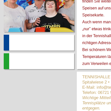
finden Sie weit
Speisen auf unse
Speisekarte.
Auch wenn man 
„nur" etwas trin
in der Tennisha
FESTLICHKEITEN
richtigen Adress
Bei schönem We
Temperaturen lä
TENNISHALLE
zum Verweilen e
TENNISHALLE Z
Spitalwiese 2 
E-Mail:
info@te
Telefon: 06721
Wichtige Mittei
Tennisplätze un
entgegen.